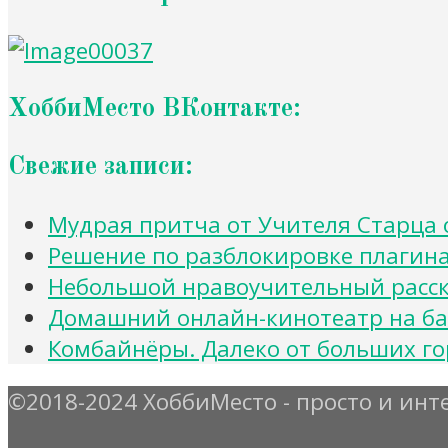
ХоббиМесто ВКонтакте:
Свежие записи:
Мудрая притча от Учителя Старца 
Решение по разблокировке плагина и
Небольшой нравоучительный расска
Домашний онлайн-кинотеатр на базе
Комбайнёры. Далеко от больших го
©2018-2024 ХоббиМесто - просто и инт