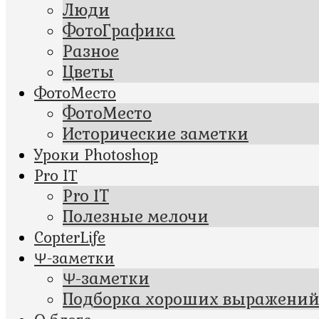
Люди
ФотоГрафика
Разное
Цветы
ФотоМесто
ФотоМесто
Исторические заметки
Уроки Photoshop
Pro IT
Pro IT
Полезные мелочи
CopterLife
Ψ-заметки
Ψ-заметки
Подборка хороших выражени