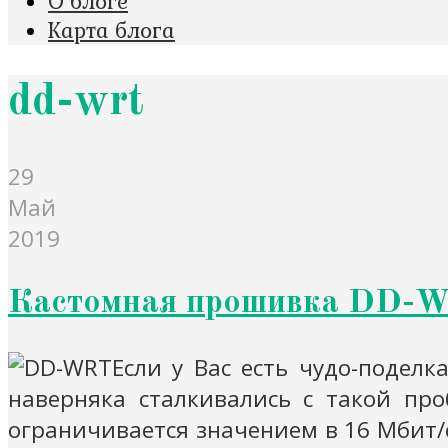
О блоге
Карта блога
dd-wrt
29
Май
2019
Кастомная прошивка DD-W
Если у Вас есть чудо-подел
наверняка сталкивались с такой пр
ограничивается значением в 16 Мбит/с