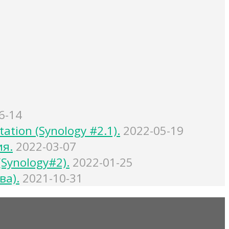
6-14
tion (Synology #2.1).
2022-05-19
ия.
2022-03-07
Synology#2).
2022-01-25
ва).
2021-10-31