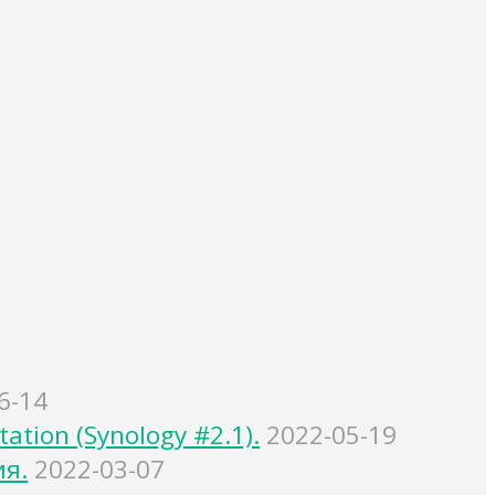
6-14
tion (Synology #2.1).
2022-05-19
ия.
2022-03-07