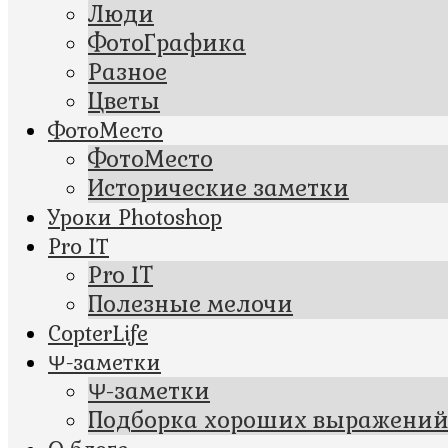
Люди
ФотоГрафика
Разное
Цветы
ФотоМесто
ФотоМесто
Исторические заметки
Уроки Photoshop
Pro IT
Pro IT
Полезные мелочи
CopterLife
Ψ-заметки
Ψ-заметки
Подборка хороших выражени